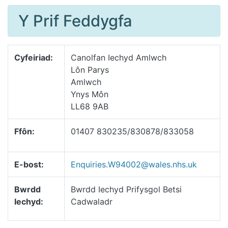
Y Prif Feddygfa
Cyfeiriad:
Canolfan Iechyd Amlwch
Lôn Parys
Amlwch
Ynys Môn
LL68 9AB
Ffôn:
01407 830235/830878/833058
E-bost:
Enquiries.W94002@wales.nhs.uk
Bwrdd
Bwrdd Iechyd Prifysgol Betsi
Iechyd:
Cadwaladr