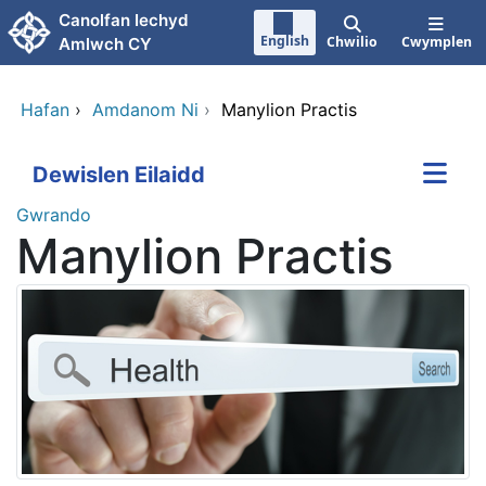
Neidio i'r prif gynnwy
Canolfan Iechyd
English
Chwilio
Cwymplen
Amlwch CY
Hafan
›
Amdanom Ni
›
Manylion Practis
Dewislen Eilaidd
Gwrando
Manylion Practis