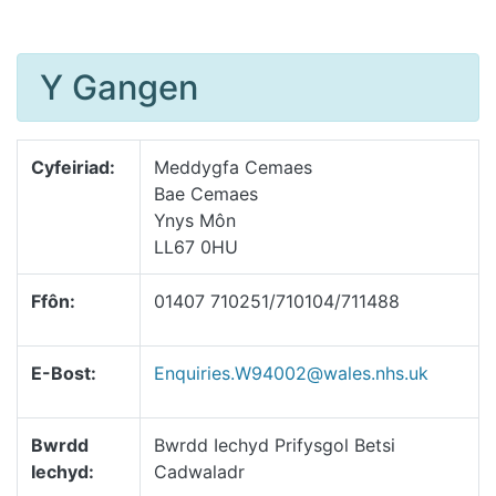
Y Gangen
Cyfeiriad:
Meddygfa Cemaes
Bae Cemaes
Ynys Môn
LL67 0HU
Ffôn:
01407 710251/710104/711488
E-Bost:
Enquiries.W94002@wales.nhs.uk
Bwrdd
Bwrdd Iechyd Prifysgol Betsi
Iechyd:
Cadwaladr