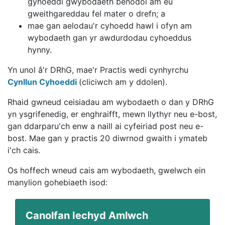
gyhoeddi gwybodaeth benodol am eu
gweithgareddau fel mater o drefn; a
mae gan aelodau'r cyhoedd hawl i ofyn am
wybodaeth gan yr awdurdodau cyhoeddus
hynny.
Yn unol â'r DRhG, mae'r Practis wedi cynhyrchu
Cynllun Cyhoeddi
(cliciwch am y ddolen).
Rhaid gwneud ceisiadau am wybodaeth o dan y DRhG
yn ysgrifenedig, er enghraifft, mewn llythyr neu e-bost,
gan ddarparu'ch enw a naill ai cyfeiriad post neu e-
bost. Mae gan y practis 20 diwrnod gwaith i ymateb
i'ch cais.
Os hoffech wneud cais am wybodaeth, gwelwch ein
manylion gohebiaeth isod:
Canolfan Iechyd Amlwch