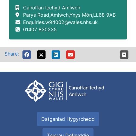
Canolfan Iechyd Amlwch
Parys Road,Amlwch,Ynys Môn,LL68 9AB
Enquiries.w94002@wales.nhs.uk
01407 830235
Share:
Datganiad Hygyrchedd
Telerau Defnyddio