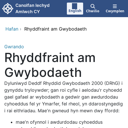
Neidio i'r prif gynnwy
Canolfan Iechyd
English
Chwilio
Cwymplen
Amlwch CY
Hafan
›
Rhyddfraint am Gwybodaeth
Gwrando
Rhyddfraint am
Gwybodaeth
Dyluniwyd Deddf Rhyddid Gwybodaeth 2000 (DRhG) i
gynyddu tryloywder; gan roi cyfle i aelodau'r cyhoedd
gael gafael ar wybodaeth a gedwir gan awdurdodau
cyhoeddus fel yr Ymarfer, fel rheol, yn ddarostyngedig
i rai eithriadau. Mae'n gwneud hyn mewn dwy ffordd:
mae'n ofynnol i awdurdodau cyhoeddus