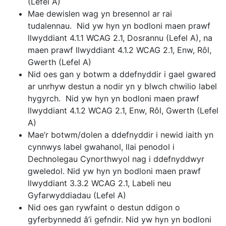
(Lefel A)
Mae dewislen wag yn bresennol ar rai
tudalennau. Nid yw hyn yn bodloni maen prawf
llwyddiant 4.1.1 WCAG 2.1, Dosrannu (Lefel A), na
maen prawf llwyddiant 4.1.2 WCAG 2.1, Enw, Rôl,
Gwerth (Lefel A)
Nid oes gan y botwm a ddefnyddir i gael gwared
ar unrhyw destun a nodir yn y blwch chwilio label
hygyrch. Nid yw hyn yn bodloni maen prawf
llwyddiant 4.1.2 WCAG 2.1, Enw, Rôl, Gwerth (Lefel
A)
Mae’r botwm/dolen a ddefnyddir i newid iaith yn
cynnwys label gwahanol, llai penodol i
Dechnolegau Cynorthwyol nag i ddefnyddwyr
gweledol. Nid yw hyn yn bodloni maen prawf
llwyddiant 3.3.2 WCAG 2.1, Labeli neu
Gyfarwyddiadau (Lefel A)
Nid oes gan rywfaint o destun ddigon o
gyferbynnedd â’i gefndir. Nid yw hyn yn bodloni