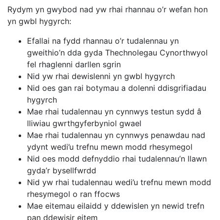
Rydym yn gwybod nad yw rhai rhannau o’r wefan hon
yn gwbl hygyrch:
Efallai na fydd rhannau o’r tudalennau yn
gweithio’n dda gyda Thechnolegau Cynorthwyol
fel rhaglenni darllen sgrin
Nid yw rhai dewislenni yn gwbl hygyrch
Nid oes gan rai botymau a dolenni ddisgrifiadau
hygyrch
Mae rhai tudalennau yn cynnwys testun sydd â
lliwiau gwrthgyferbyniol gwael
Mae rhai tudalennau yn cynnwys penawdau nad
ydynt wedi’u trefnu mewn modd rhesymegol
Nid oes modd defnyddio rhai tudalennau’n llawn
gyda’r bysellfwrdd
Nid yw rhai tudalennau wedi’u trefnu mewn modd
rhesymegol o ran ffocws
Mae eitemau eilaidd y ddewislen yn newid trefn
pan ddewisir eitem