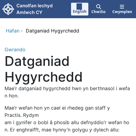
Neidio i'r prif gynnwy
Canolfan Iechyd
English
Chwilio
Cwymplen
Amlwch CY
Hafan
›
Datganiad Hygyrchedd
Gwrando
Datganiad
Hygyrchedd
Mae’r datganiad hygyrchedd hwn yn berthnasol i wefa
n hon.
Mae’r wefan hon yn cael ei rhedeg gan staff y
Practis. Rydym
am i gynifer o bobl â phosib allu defnyddio’r wefan ho
n. Er enghraifft, mae hynny’n golygu y dylech allu: