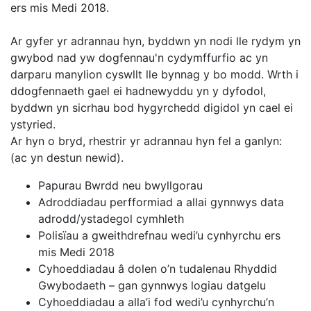
ers mis Medi 2018.
Ar gyfer yr adrannau hyn, byddwn yn nodi lle rydym yn
gwybod nad yw dogfennau'n cydymffurfio ac yn
darparu manylion cyswllt lle bynnag y bo modd. Wrth i
ddogfennaeth gael ei hadnewyddu yn y dyfodol,
byddwn yn sicrhau bod hygyrchedd digidol yn cael ei
ystyried.
Ar hyn o bryd, rhestrir yr adrannau hyn fel a ganlyn:
(ac yn destun newid).
Papurau Bwrdd neu bwyllgorau
Adroddiadau perfformiad a allai gynnwys data
adrodd/ystadegol cymhleth
Polisïau a gweithdrefnau wedi’u cynhyrchu ers
mis Medi 2018
Cyhoeddiadau â dolen o’n tudalenau Rhyddid
Gwybodaeth – gan gynnwys logiau datgelu
Cyhoeddiadau a alla’i fod wedi’u cynhyrchu’n