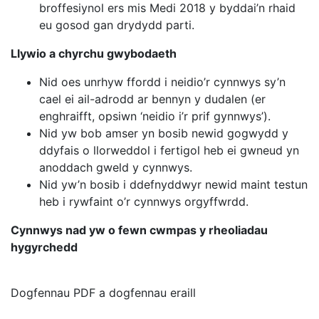
broffesiynol ers mis Medi 2018 y byddai’n rhaid
eu gosod gan drydydd parti.
Llywio a chyrchu gwybodaeth
Nid oes unrhyw ffordd i neidio’r cynnwys sy’n
cael ei ail-adrodd ar bennyn y dudalen (er
enghraifft, opsiwn ‘neidio i’r prif gynnwys’).
Nid yw bob amser yn bosib newid gogwydd y
ddyfais o llorweddol i fertigol heb ei gwneud yn
anoddach gweld y cynnwys.
Nid yw’n bosib i ddefnyddwyr newid maint testun
heb i rywfaint o’r cynnwys orgyffwrdd.
Cynnwys nad yw o fewn cwmpas y rheoliadau
hygyrchedd
Dogfennau PDF a dogfennau eraill