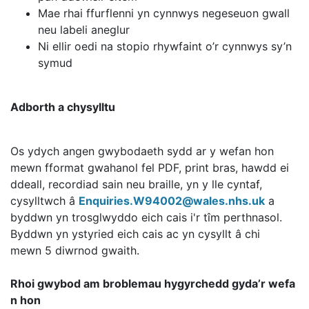
Mae rhai ffurflenni yn cynnwys negeseuon gwall
neu labeli aneglur
Ni ellir oedi na stopio rhywfaint o’r cynnwys sy’n
symud
Adborth a chysylltu
Os ydych angen gwybodaeth sydd ar y wefan hon
mewn fformat gwahanol fel PDF, print bras, hawdd ei
ddeall, recordiad sain neu braille, yn y lle cyntaf,
cysylltwch â
Enquiries.W94002@wales.nhs.uk
a
byddwn yn trosglwyddo eich cais i'r tîm perthnasol.
Byddwn yn ystyried eich cais ac yn cysyllt â chi
mewn 5 diwrnod gwaith.
Rhoi gwybod am broblemau hygyrchedd gyda’r wefa
n hon