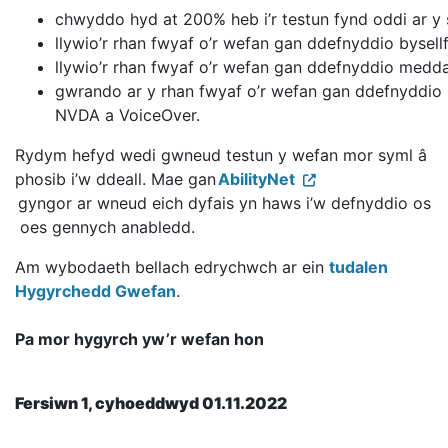
chwyddo hyd at 200% heb i’r testun fynd oddi ar y
llywio’r rhan fwyaf o’r wefan gan ddefnyddio bysel
llywio’r rhan fwyaf o’r wefan gan ddefnyddio med
gwrando ar y rhan fwyaf o’r wefan gan ddefnyddio 
NVDA a VoiceOver.
Rydym hefyd wedi gwneud testun y wefan mor syml â
phosib i’w ddeall. Mae gan
AbilityNet
gyngor ar wneud eich dyfais yn haws i’w defnyddio os
oes gennych anabledd.
Am wybodaeth bellach edrychwch ar ein
tudalen
Hygyrchedd Gwefan
.
Pa mor hygyrch yw’r wefan hon
Fersiwn 1, cyhoeddwyd 01.11.2022