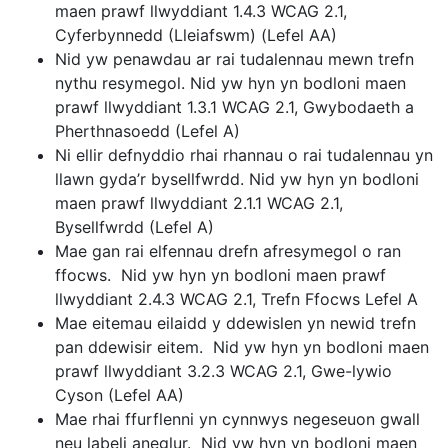
maen prawf llwyddiant 1.4.3 WCAG 2.1,
Cyferbynnedd (Lleiafswm) (Lefel AA)
Nid yw penawdau ar rai tudalennau mewn trefn
nythu resymegol. Nid yw hyn yn bodloni maen
prawf llwyddiant 1.3.1 WCAG 2.1, Gwybodaeth a
Pherthnasoedd (Lefel A)
Ni ellir defnyddio rhai rhannau o rai tudalennau yn
llawn gyda’r bysellfwrdd. Nid yw hyn yn bodloni
maen prawf llwyddiant 2.1.1 WCAG 2.1,
Bysellfwrdd (Lefel A)
Mae gan rai elfennau drefn afresymegol o ran
ffocws. Nid yw hyn yn bodloni maen prawf
llwyddiant 2.4.3 WCAG 2.1, Trefn Ffocws Lefel A
Mae eitemau eilaidd y ddewislen yn newid trefn
pan ddewisir eitem. Nid yw hyn yn bodloni maen
prawf llwyddiant 3.2.3 WCAG 2.1, Gwe-lywio
Cyson (Lefel AA)
Mae rhai ffurflenni yn cynnwys negeseuon gwall
neu labeli aneglur. Nid yw hyn yn bodloni maen