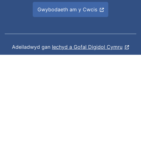
Gwybodaeth am y Cwcis
Adeiladwyd gan
Iechyd a Gofal Digidol Cymru