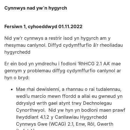
Cynnwys nad yw’n hygyrch
Fersiwn 1, cyhoeddwyd 01.11.2022
Nid yw’r cynnwys a restrir isod yn hygyrch am y
rhesymau canlynol. Diffyd cydymffurfio â’r rheoliadau
hygyrchedd
Er ein bod yn ymdrechu i fodloni ‘RhHCG 2.1 AA’ mae
gennym y problemau diffyg cydymffurfio canlynol ar
hyn o bryd:
Mae rhai dewislenni, a rhannau o rai tudalennau,
wedi’u marcio mewn ffordd a allai eu gwneud yn
ddryslyd wrth gael atynt trwy Dechnolegau
Cynorthwyol. Nid yw hyn yn bodloni maen prawf
llwyddiant 4.1.2 y Canllawiau Hygyrchedd
Cynnwys Gwe (WCAG) 2.1, Enw, Rôl, Gwerth