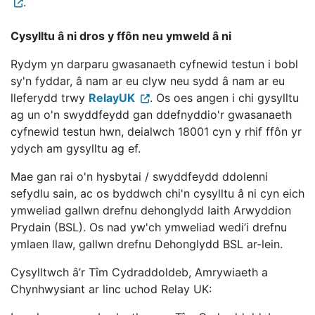
.
Cysylltu â ni dros y ffôn neu ymweld â ni
Rydym yn darparu gwasanaeth cyfnewid testun i bobl
sy'n fyddar, â nam ar eu clyw neu sydd â nam ar eu
lleferydd trwy
RelayUK
. Os oes angen i chi gysylltu
ag un o'n swyddfeydd gan ddefnyddio'r gwasanaeth
cyfnewid testun hwn, deialwch 18001 cyn y rhif ffôn yr
ydych am gysylltu ag ef.
Mae gan rai o'n hysbytai / swyddfeydd ddolenni
sefydlu sain, ac os byddwch chi'n cysylltu â ni cyn eich
ymweliad gallwn drefnu dehonglydd Iaith Arwyddion
Prydain (BSL). Os nad yw'ch ymweliad wedi’i drefnu
ymlaen llaw, gallwn drefnu Dehonglydd BSL ar-lein.
Cysylltwch â’r Tîm Cydraddoldeb, Amrywiaeth a
Chynhwysiant ar linc uchod Relay UK: