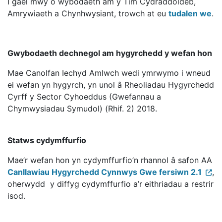
I gael mwy o wybodaeth am y Tîm Cydraddoldeb,
Amrywiaeth a Chynhwysiant, trowch at eu
tudalen we
.
Gwybodaeth dechnegol am hygyrchedd y wefan hon
Mae Canolfan Iechyd Amlwch wedi ymrwymo i wneud
ei wefan yn hygyrch, yn unol â Rheoliadau Hygyrchedd
Cyrff y Sector Cyhoeddus (Gwefannau a
Chymwysiadau Symudol) (Rhif. 2) 2018.
Statws cydymffurfio
Mae’r wefan hon yn cydymffurfio’n rhannol â safon AA
Canllawiau Hygyrchedd Cynnwys Gwe fersiwn 2.1
,
oherwydd y diffyg cydymffurfio a’r eithriadau a restrir
isod.