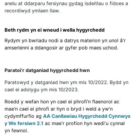
anelu at ddarparu fersiynau gydag isdeitlau o fidoes a
recordiwyd ymlaen llaw.
Beth rydm yn ei wneud i wella hygyrchedd
Rydym yn bwriadu nodi a datrys materion yn unol â'r
amserlenni a ddangosir ar gyfer pob maes uchod.
Paratoi’r datganiad hygyrchedd hwn
Paratowyd y datganiad hwn ym mis 10/2022. Bydd yn
cael ei adolygu ym mis 10/2023.
Roedd y wefan hon yn cael ei phrofi’n flaenorol ac
mae’n cael ei phrofi ar hyn o bryd i weld a yw'n
cydymffurfio ag
AA Canllawiau Hygyrchedd Cynnwys
y We fersiwn 2.1
ac mae'r profion hyn wedi'u cynnal
yn fewnol.