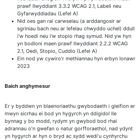
prawf llwyddiant 3.3.2 WCAG 2.1, Labeli neu
Gyfarwyddiadau (Lefel A)
Nid oes gan rai carwselau (a arddangosir ar
sgriniau bach neu ar lefelau chwyddo uchel) ddull
i’w hoedi neu i’w stopio rhag symud. Nid yw hyn
yn bodloni maen prawf llwyddiant 2.2.2 WCAG
2.1, Oedi, Stopio, Cuddio (Lefel A)
Ein nod yw cywiro'r methiannau hyn erbyn Ionawr
2023
Baich anghymesur
Er y byddwn yn blaenoriaethu gwybodaeth i gleifion er
mwyn sicrhau ei bod yn hygyrch yn ddigidol lle
bynnag y bo modd, rydym yn gwybod bod rhai
adrannau o'n gwefan o natur gorfforaethol, nad ydynt
yn hygyrch ar hyn o bryd ac sydd wedi'u cynhyrchu