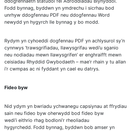
ddogfennaeth statudol fel Adroddiadau Blynyddol.
Fodd bynnag, byddwn yn ymdrechu i sicrhau bod
unrhyw ddogfennau PDF neu ddogfennau Word
newydd yn hygyrch lle bynnag y bo modd.
Rydym yn cyhoeddi dogfennau PDF yn achlysurol sy’n
cynnwys ‘trawsgrifiadau, llawysgrifau wedi’u sganio
neu nodiadau mewn llawysgrifen’ er enghraifft mewn
ceisiadau Rhyddid Gwybodaeth – mae’r rhain y tu allan
i’r cwmpas ac ni fyddant yn cael eu datrys.
Fideo byw
Nid ydym yn bwriadu ychwanegu capsiynau at ffrydiau
sain neu fideo byw oherwydd bod fideo byw
wedi’i eithrio rhag bodloni’r rheoliadau
hygyrchedd. Fodd bynnag, byddwn bob amser yn