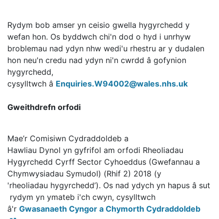
Rydym bob amser yn ceisio gwella hygyrchedd y
wefan hon. Os byddwch chi'n dod o hyd i unrhyw
broblemau nad ydyn nhw wedi'u rhestru ar y dudalen
hon neu'n credu nad ydyn ni'n cwrdd â gofynion
hygyrchedd,
cysylltwch â
Enquiries.W94002@wales.nhs.uk
Gweithdrefn orfodi
Mae’r Comisiwn Cydraddoldeb a
Hawliau Dynol yn gyfrifol am orfodi Rheoliadau
Hygyrchedd Cyrff Sector Cyhoeddus (Gwefannau a
Chymwysiadau Symudol) (Rhif 2) 2018 (y
'rheoliadau hygyrchedd’). Os nad ydych yn hapus â sut
rydym yn ymateb i'ch cwyn, cysylltwch
â'r
Gwasanaeth Cyngor a Chymorth Cydraddoldeb