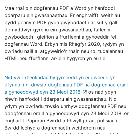
Mae rhai o'n dogfennau PDF a Word yn hanfodol i
ddarparu ein gwasanaethau. Er enghraifft, weithiau
bydd gennym PDF gyda gwybodaeth ar sut y gall
defnyddwyr gyrchu ein gwasanaethau, taflenni
gwybodaeth i gleifion a ffurflenni a gyhoeddir fel
dogfennau Word. Erbyn mis Rhagfyr 2020, rydym yn
bwriadu naill ai atgyweirio'r rhain neu roi tudalennau
HTML neu ffurflenni ar-lein hygyrch yn eu lle.
Nid yw’r rheoliadau hygyrchedd yn ei gwneud yn
ofynnol i ni drwsio dogfennau PDF na dogfennau eraill
a gyhoeddwyd cyn 23 Medi 2018
os nad ydyn
nhw'n hanfodol i ddarparu ein gwasanaethau. Nid
ydym yn bwriadu trwsio unrhyw ddogfennau PDF neu
ddogfennau eraill a gyhoeddwyd cyn 23 Medi 2018, er
enghaifft Papurau Bwrdd a Phwyllgorau, polisïau'r
Bwrdd Iechyd a dogfennaeth weithdrefn neu