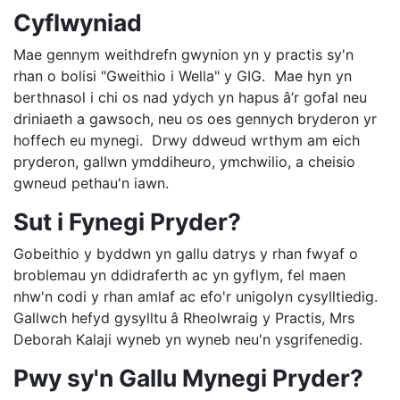
Cyflwyniad
Mae gennym weithdrefn gwynion yn y practis sy'n
rhan o bolisi "Gweithio i Wella" y GIG. Mae hyn yn
berthnasol i chi os nad ydych yn hapus â’r gofal neu
driniaeth a gawsoch, neu os oes gennych bryderon yr
hoffech eu mynegi. Drwy ddweud wrthym am eich
pryderon, gallwn ymddiheuro, ymchwilio, a cheisio
gwneud pethau'n iawn.
Sut i Fynegi Pryder?
Gobeithio y byddwn yn gallu datrys y rhan fwyaf o
broblemau yn ddidraferth ac yn gyflym, fel maen
nhw'n codi y rhan amlaf ac efo'r unigolyn cysylltiedig.
Gallwch hefyd gysylltu
â Rheolwraig y Practis, Mrs
Deborah Kalaji wyneb yn wyneb neu'n ysgrifenedig.
Pwy sy'n Gallu Mynegi Pryder?