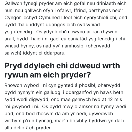
Gallwch fynegi pryder am eich gofal neu driniaeth eich
hun, neu gallwch ofyn i ofalwr, ffrind, perthynas neu'r
Cyngor Iechyd Cymuned Lleol eich cynrychioli chi, ond
bydd rhaid iddynt ddangos eich cydsyniad
ysgrifenedig. Os ydych chi'n cwyno ar ran rhywun
arall, bydd rhaid i ni gael eu caniatâd ysgifenedig i chi
wneud hynny, os nad yw'n amhosibl (oherwydd
salwch) iddynt ei ddarparu.
Pryd ddylech chi ddweud wrth
rywun am eich pryder?
Rhowch wybod i ni cyn gynted â phosibl, oherwydd
bydd hynny'n ein galluogi i ddarganfod yn haws beth
sydd wedi digwydd, ond mae gennych hyd at 12 mis i
roi gwybod i ni. Os bydd mwy o amser na hynny wedi
bod, ond bod rheswm da am yr oedi, dywedwch
wrthym p'run bynnag, mae'n bosibl y byddwn yn dal i
allu delio â’ch pryder.