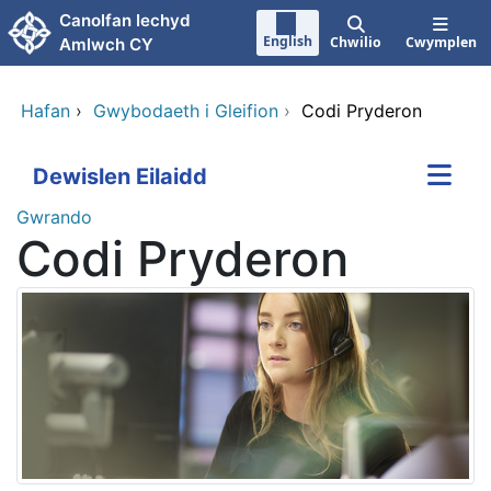
Neidio i'r prif gynnwy
Canolfan Iechyd
English
Chwilio
Cwymplen
Amlwch CY
Hafan
›
Gwybodaeth i Gleifion
›
Codi Pryderon
Dewislen Eilaidd
Gwrando
Codi Pryderon