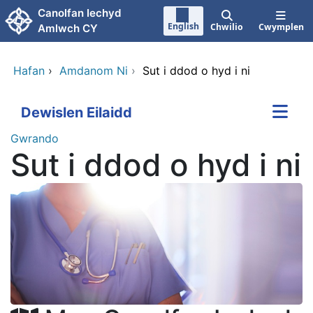
Neidio i'r prif gynnwy
Canolfan Iechyd
English
Chwilio
Cwymplen
Amlwch CY
Hafan
›
Amdanom Ni
›
Sut i ddod o hyd i ni
Dewislen Eilaidd
Gwrando
Sut i ddod o hyd i ni