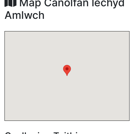
Map Canolfan Iechyd
Amlwch