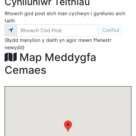
Cynlluniwr Teithiau
Rhowch god post eich man cychwyn i gynllunio eich
taith
(Bydd manylion y daith yn agor mewn ffenestr
newydd)
Map Meddygfa
Cemaes