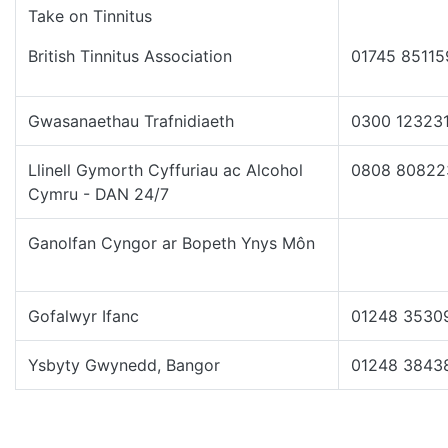
Take on Tinnitus
British Tinnitus Association
01745 85115
Gwasanaethau Trafnidiaeth
0300 12323
Llinell Gymorth Cyffuriau ac Alcohol
0808 80822
Cymru - DAN 24/7
Ganolfan Cyngor ar Bopeth Ynys Môn
Gofalwyr Ifanc
01248 3530
Ysbyty Gwynedd, Bangor
01248 3843