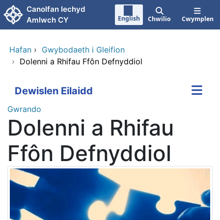
Neidio i'r prif gynnwy
Canolfan Iechyd
English
Chwilio
Cwymplen
Amlwch CY
Hafan
›
Gwybodaeth i Gleifion
›
Dolenni a Rhifau Ffôn Defnyddiol
Dewislen Eilaidd
Gwrando
Dolenni a Rhifau
Ffôn Defnyddiol