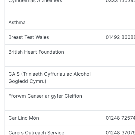
Cymdeithas Alzheimers
0333 15034
Asthma
Breast Test Wales
01492 8608
British Heart Foundation
CAIS (Triniaeth Cyffuriau ac Alcohol
Gogledd Cymru)
Fforwm Canser ar gyfer Cleifion
Car Linc Môn
01248 7257
Carers Outreach Service
01248 3707