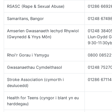
RSASC (Rape & Sexual Abuse)
01286 6692
Samaritans, Bangor
01248 6749
Amserlen Gwasanaeth Iechyd Rhywiol
01248 3840
(Gwynedd & Ynys Môn)
Llun-Dydd 
9:30-11:30yb
Rhoi'r Gorau i Ysmygu
0800 08522
Gwasanaethau Cymdeithasol
01248 7527
Stroke Association (cymorth i
01286 67114
deuluoedd)
Health for Teens (cyngor i blant yn eu
harddegau)