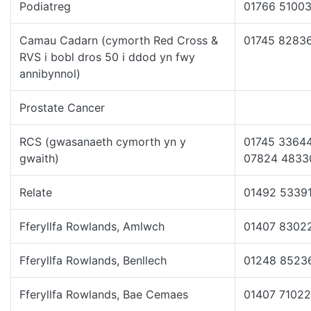
Podiatreg
01766 5100
Camau Cadarn (cymorth Red Cross &
01745 8283
RVS i bobl dros 50 i ddod yn fwy
annibynnol)
Prostate Cancer
RCS (gwasanaeth cymorth yn y
01745 3364
gwaith)
07824 4833
Relate
01492 5339
Fferyllfa Rowlands, Amlwch
01407 8302
Fferyllfa Rowlands, Benllech
01248 8523
Fferyllfa Rowlands, Bae Cemaes
01407 7102