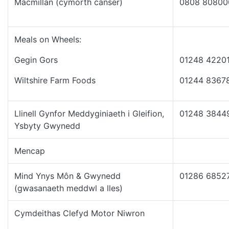
Macmillan (cymorth canser)
0808 80800
Meals on Wheels:
Gegin Gors
01248 4220
Wiltshire Farm Foods
01244 8367
Llinell Gynfor Meddyginiaeth i Gleifion,
01248 3844
Ysbyty Gwynedd
Mencap
Mind Ynys Môn & Gwynedd
01286 6852
(gwasanaeth meddwl a lles)
Cymdeithas Clefyd Motor Niwron