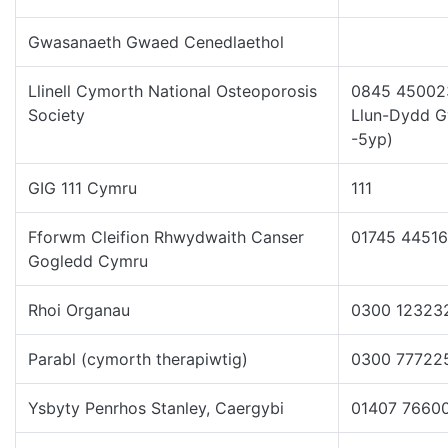
Gwasanaeth Gwaed Cenedlaethol
Llinell Cymorth National Osteoporosis
0845 45002
Society
Llun-Dydd G
-5yp)
GIG 111 Cymru
111
Fforwm Cleifion Rhwydwaith Canser
01745 4451
Gogledd Cymru
Rhoi Organau
0300 12323
Parabl (cymorth therapiwtig)
0300 77722
Ysbyty Penrhos Stanley, Caergybi
01407 7660