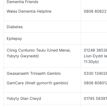
Dementia Friends
Wales Dementia Helpline
0808 80822
Diabetes
Epilepsy
Clinig Cynllunio Teulu (Uned Menai,
01248 3853
Ysbyty Gwynedd)
Llun-Dydd Ia
11:30yb)
Gwasanaeth Triniaeth Gamblo
0330 13402
GamCare (llinell gymorth gamblo)
0808 80801
Ysbyty Glan Clwyd
01745 5839