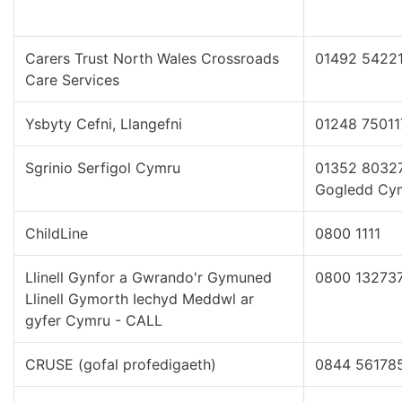
Carers Trust North Wales Crossroads
01492 5422
Care Services
Ysbyty Cefni, Llangefni
01248 75011
Sgrinio Serfigol Cymru
01352 80327
Gogledd Cy
ChildLine
0800 1111
Llinell Gynfor a Gwrando'r Gymuned
0800 13273
Llinell Gymorth Iechyd Meddwl ar
gyfer Cymru - CALL
CRUSE (gofal profedigaeth)
0844 56178