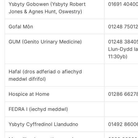
Ysbyty Gobowen (Ysbyty Robert
01691 4040
Jones & Agnes Hunt, Oswestry)
Gofal Môn
01248 7501
GUM (Genito Urinary Medicine)
01248 3840
Llun-Dydd Ia
11:30yb)
Hafal (dros adferiad o afiechyd
meddwl difrifol)
Hospice at Home
01286 6627
FEDRA I (iechyd meddwl)
Ysbyty Cyffredinol Llandudno
01492 8600